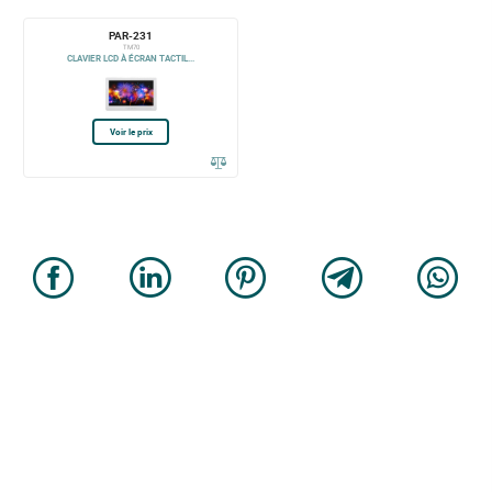
PAR-231
TM70
CLAVIER LCD À ÉCRAN TACTIL...
Voir le prix