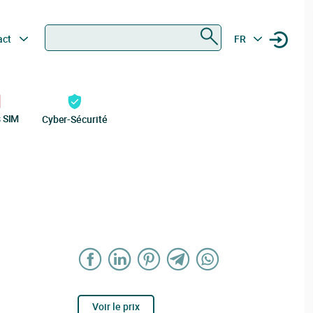
Rechercher
act
FR
s SIM
Cyber-Sécurité
Voir le prix