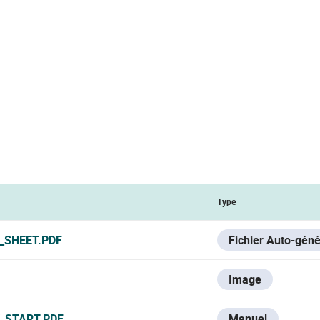
Type
_SHEET.PDF
Fichier Auto-gén
Image
_START.PDF
Manuel