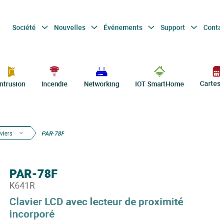
Société
Nouvelles
Événements
Support
Cont
Carte
Intrusion
Incendie
Networking
IOT SmartHome
viers
PAR-78F
PAR-78F
K641R
Clavier LCD avec lecteur de proximité
incorporé