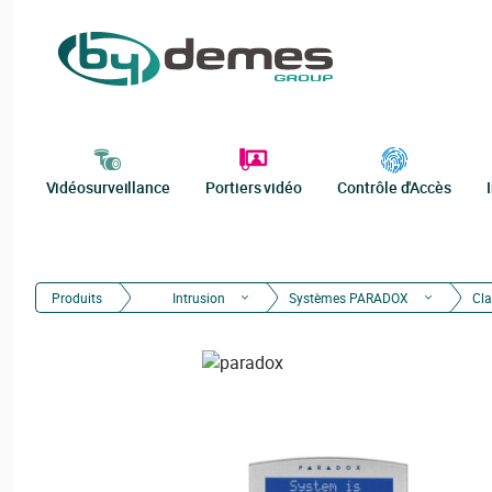
Vidéosurveillance
Portiers vidéo
Contrôle d'Accès
Produits
Intrusion
Systèmes PARADOX
Cla