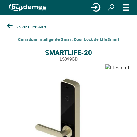
Volver a LifeSMart
Cerradura inteligente Smart Door Lock de LifeSmart
SMARTLIFE-20
LS099GD