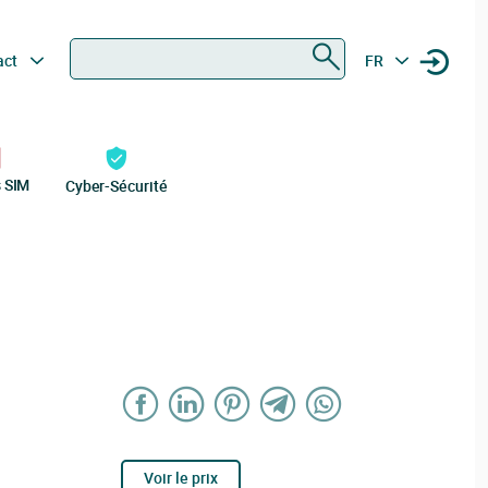
Rechercher
act
FR
s SIM
Cyber-Sécurité
Voir le prix