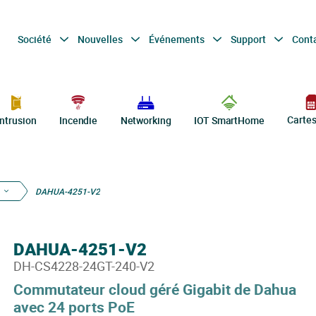
Société
Nouvelles
Événements
Support
Cont
Carte
Intrusion
Incendie
Networking
IOT SmartHome
DAHUA-4251-V2
DAHUA-4251-V2
DH-CS4228-24GT-240-V2
Commutateur cloud géré Gigabit de Dahua
avec 24 ports PoE