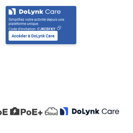
Simplifiez votre activité depuis une
plateforme unique.
Code d’invitation:
CJKEBFKY
Accéder à DoLynk Care