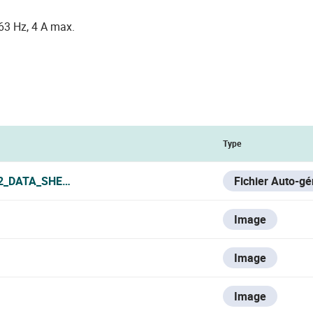
63 Hz, 4 A max.
Type
2_DATA_SHEET.PDF
Fichier Auto-g
Image
Image
Image