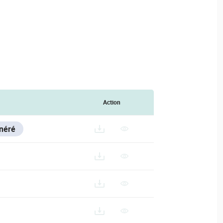
Action
énéré