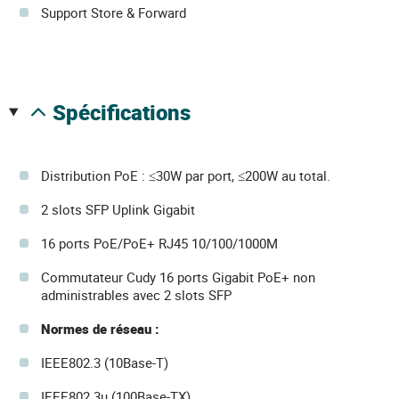
Support Store & Forward
spécifications
Distribution PoE : ≤30W par port, ≤200W au total.
2 slots SFP Uplink Gigabit
16 ports PoE/PoE+ RJ45 10/100/1000M
Commutateur Cudy 16 ports Gigabit PoE+ non
administrables avec 2 slots SFP
Normes de réseau :
IEEE802.3 (10Base-T)
IEEE802.3u (100Base-TX)