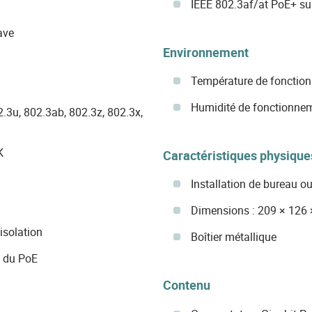
IEEE 802.3af/at PoE+ sur
ave
Environnement
Température de fonction
Humidité de fonctionnem
.3u, 802.3ab, 802.3z, 802.3x,
K
Caractéristiques physique
Installation de bureau o
Dimensions : 209 × 126
isolation
Boîtier métallique
e du PoE
Contenu