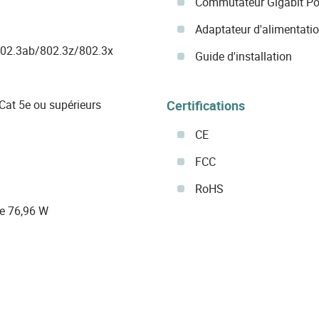
Commutateur Gigabit P
Adaptateur d'alimentati
802.3ab/802.3z/802.3x
Guide d'installation
Certifications
at 5e ou supérieurs
CE
FCC
RoHS
e 76,96 W