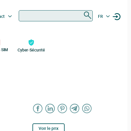
Rechercher
act
FR
s SIM
Cyber-Sécurité
Voir le prix