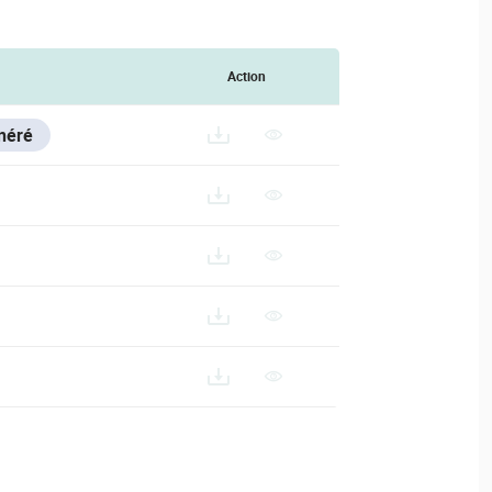
Action
néré