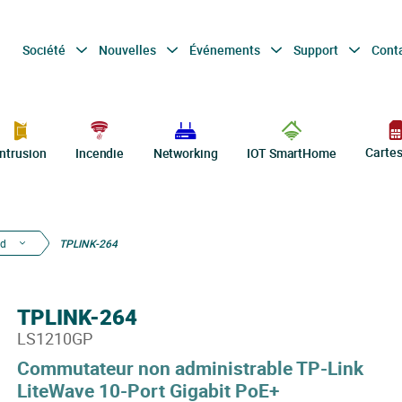
Société
Nouvelles
Événements
Support
Cont
Carte
Intrusion
Incendie
Networking
IOT SmartHome
d
TPLINK-264
TPLINK-264
LS1210GP
Commutateur non administrable TP-Link
LiteWave 10-Port Gigabit PoE+