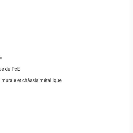
on
ue du PoE
u murale et châssis métallique.