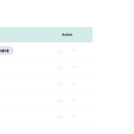
Action
néré