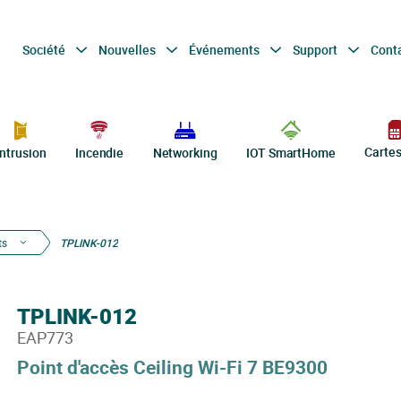
Société
Nouvelles
Événements
Support
Cont
Carte
Intrusion
Incendie
Networking
IOT SmartHome
ts
TPLINK-012
TPLINK-012
EAP773
Point d'accès Ceiling Wi-Fi 7 BE9300