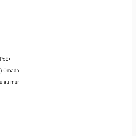
 PoE+
DN) Omada
ou au mur