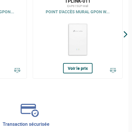
TPLINK-011
EAP615GP-Wall
GPON...
POINT D'ACCÈS MURAL GPON W...
Voir le prix
transaction sécurisée