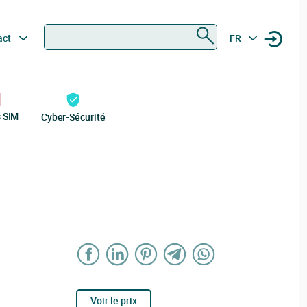
Rechercher
act
FR
s SIM
Cyber-Sécurité
Voir le prix