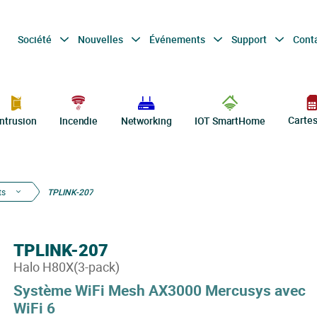
Société
Nouvelles
Événements
Support
Cont
Carte
Intrusion
Incendie
Networking
IOT SmartHome
ts
TPLINK-207
TPLINK-207
Halo H80X(3-pack)
Système WiFi Mesh AX3000 Mercusys avec
WiFi 6