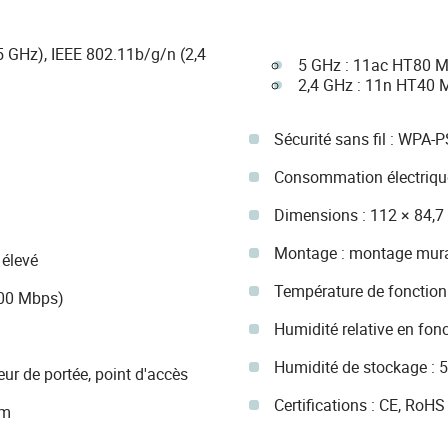
5 GHz), IEEE 802.11b/g/n (2,4
5 GHz : 11ac HT80 
2,4 GHz : 11n HT40 
Sécurité sans fil : WPA
Consommation électriqu
Dimensions : 112 × 84,
Montage : montage mur
 élevé
Température de fonction
100 Mbps)
Humidité relative en fo
Humidité de stockage : 
r de portée, point d'accès
Certifications : CE, RoHS
Bm