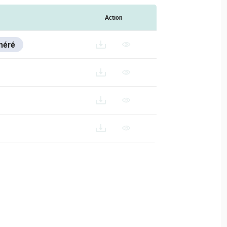
Action
néré