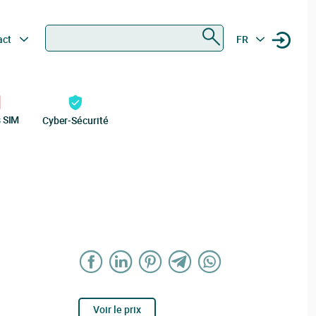
Rechercher
act
FR
s SIM
Cyber-Sécurité
Voir le prix