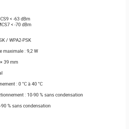
MCS9 < -63 dBm
MCS7 < -70 dBm
-PSK / WPA2-PSK
e maximale : 9,2 W
7 × 39 mm
al
nement : 0 °C à 40 °C
nctionnement : 10-90 % sans condensation
5-90 % sans condensation