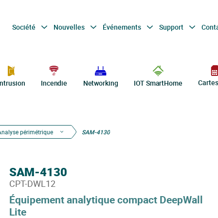
Société
Nouvelles
Événements
Support
Cont
Carte
Intrusion
Incendie
Networking
IOT SmartHome
Analyse périmétrique
SAM-4130
SAM-4130
CPT-DWL12
Équipement analytique compact DeepWall
Lite