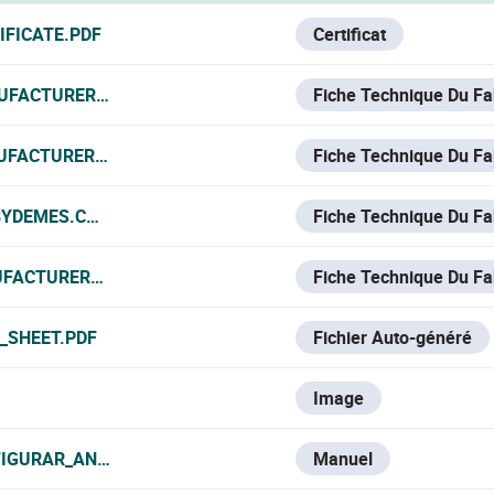
IFICATE.PDF
Certificat
UFACTURER_DATA_SHEET.PDF
Fiche Technique Du Fa
UFACTURER_DATA_SHEET.PDF
Fiche Technique Du Fa
.BYDEMES.COM/ADMIN/PRODUCTOS/PDF/ES_SAM-4130_MAN
Fiche Technique Du Fa
UFACTURER_DATA_SHEET.PDF
Fiche Technique Du Fa
_SHEET.PDF
Fichier Auto-généré
Image
IGURAR_ANÁLISIS_PERIMETRAL.PDF
Manuel