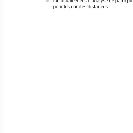
Inclut 4 licences d'analyse de paroi p
pour les courtes distances