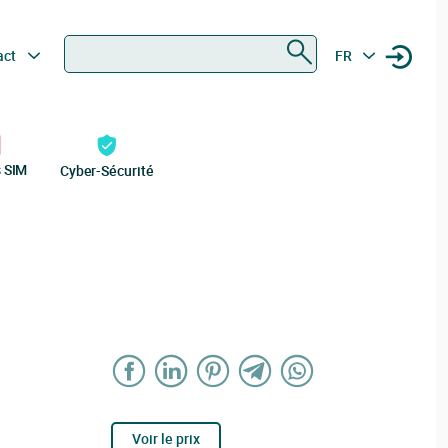
Rechercher
act
FR
s SIM
Cyber-Sécurité
Voir le prix