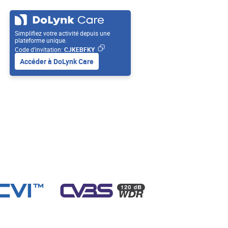
Simplifiez votre activité depuis une
plateforme unique.
Code d’invitation:
CJKEBFKY
Accéder à DoLynk Care