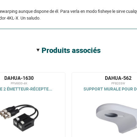
dewarping aunque dispone de él. Para verla en modo fisheye le sirve cua
dor 4KL-X. Un saludo.
produits associés
DAHUA-1630
DAHUA-562
PFM800-4K
PFB203W
E 2 ÉMETTEUR-RÉCEPTE...
SUPPORT MURALE POUR DÔ