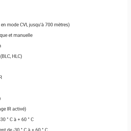
 en mode CVI, jusqu'à 700 mètres)
ique et manuelle
n
 (BLC, HLC)
R
)
ge IR activé)
30 ° C à + 60 ° C
t de -30 ° C à + 60 ° C