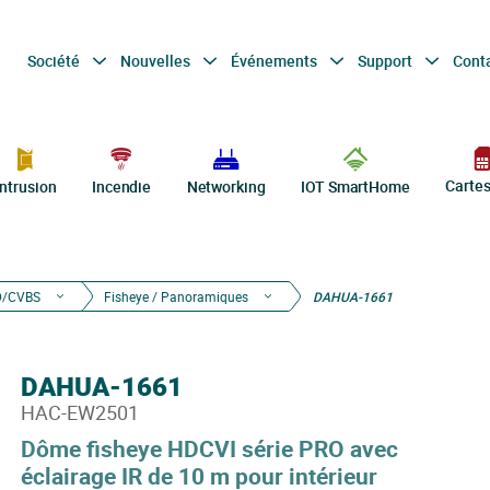
Société
Nouvelles
Événements
Support
Cont
Carte
Intrusion
Incendie
Networking
IOT SmartHome
D/CVBS
Fisheye / Panoramiques
DAHUA-1661
DAHUA-1661
HAC-EW2501
Dôme fisheye HDCVI série PRO avec
éclairage IR de 10 m pour intérieur