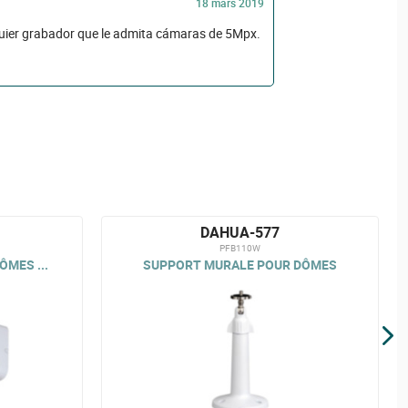
18 mars 2019
lquier grabador que le admita cámaras de 5Mpx.
DAHUA-577
PFB110W
MES ...
SUPPORT MURALE POUR DÔMES