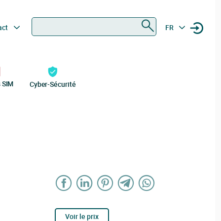
Rechercher
act
FR
s SIM
Cyber-Sécurité
Voir le prix