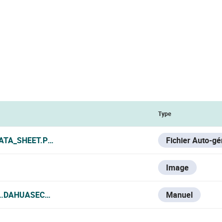
Type
ATA_SHEET.PDF
Fichier Auto-g
Image
L.DAHUASECURITY.COM/UPLOADS/SOFT/20240726/DAHUA-
Manuel