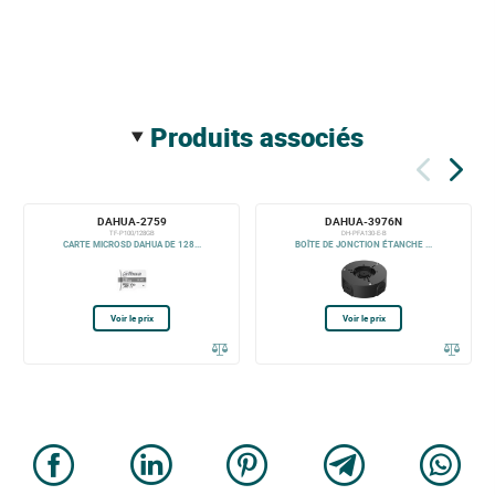
produits associés
DAHUA-2759
DAHUA-3976N
TF-P100/128GB
DH-PFA130-E-B
CARTE MICROSD DAHUA DE 128...
BOÎTE DE JONCTION ÉTANCHE ...
Voir le prix
Voir le prix