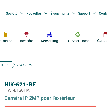
Société
Nouvelles
Événements
Support
Cont
Carte
Intrusion
Incendie
Networking
IOT SmartHome
let
HIK-621-RE
HIK-621-RE
HWI-B120HA
Caméra IP 2MP pour l'extérieur