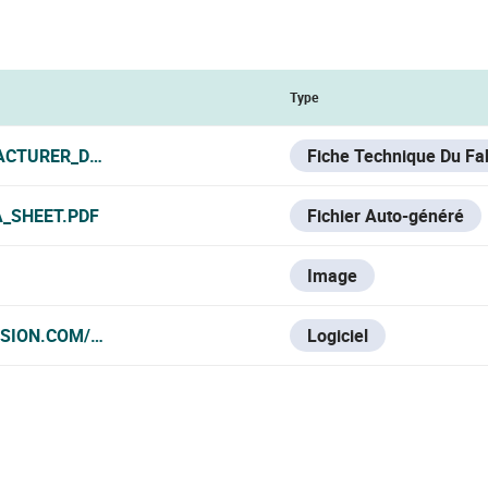
Type
ACTURER_DATA_SHEET.PDF
Fiche Technique Du Fa
A_SHEET.PDF
Fichier Auto-généré
Image
ISION.COM/ES/SUPPORT/DOWNLOAD/SOFTWARE/IVMS4200-
Logiciel