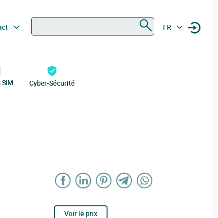
Rechercher
act
FR
s SIM
Cyber-Sécurité
Voir le prix