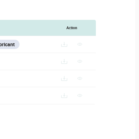
Action
bricant
SERIES/