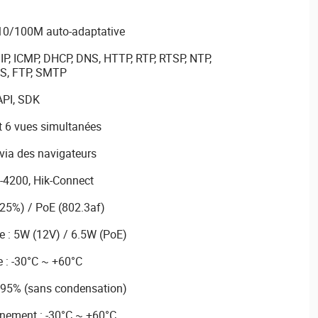
 10/100M auto-adaptative
IP, ICMP, DHCP, DNS, HTTP, RTP, RTSP, NTP,
oS, FTP, SMTP
API, SDK
et 6 vues simultanées
 via des navigateurs
S-4200, Hik-Connect
±25%) / PoE (802.3af)
 : 5W (12V) / 6.5W (PoE)
 : -30°C ~ +60°C
≤95% (sans condensation)
nement : -30°C ~ +60°C