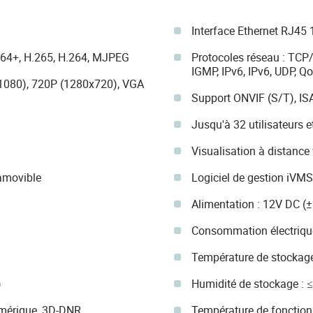
Interface Ethernet RJ45
264+, H.265, H.264, MJPEG
Protocoles réseau : TCP/
IGMP, IPv6, IPv6, UDP, Q
1080), 720P (1280x720), VGA
Support ONVIF (S/T), IS
Jusqu'à 32 utilisateurs 
Visualisation à distance
 amovible
Logiciel de gestion iVM
Alimentation : 12V DC (
Consommation électrique
Température de stockage
)
Humidité de stockage : 
umérique, 3D-DNR
Température de fonction