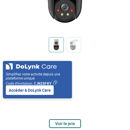
Simplifiez votre activité depuis une
plateforme unique.
Code d’invitation:
CJKEBFKY
Accéder à DoLynk Care
Voir le prix