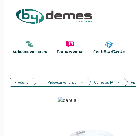
Vidéosurveillance
Portiers vidéo
Contrôle d'Accès
Produits
Vidéosurveillance
Caméras IP
Fi