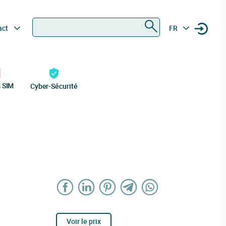
Rechercher
act
FR
s SIM
Cyber-Sécurité
Voir le prix