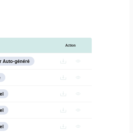
Action
er Auto-généré
e
el
.200714.RAR
el
el