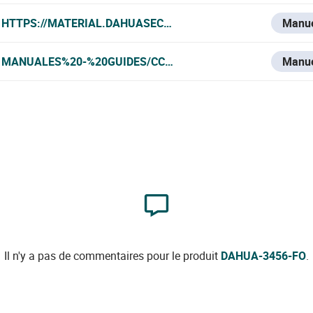
HTTPS://MATERIAL.DAHUASECURITY.COM/UPLOADS/SOFT/
Manu
MANUALES%20-%20GUIDES/CCTV/DAHUA/CAMS%20IP/DAH
Manu
Il n'y a pas de commentaires pour le produit
DAHUA-3456-FO
.