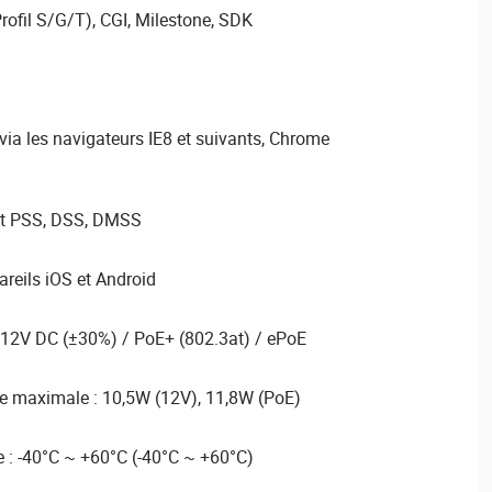
rofil S/G/T), CGI, Milestone, SDK
 via les navigateurs IE8 et suivants, Chrome
art PSS, DSS, DMSS
reils iOS et Android
: 12V DC (±30%) / PoE+ (802.3at) / ePoE
e maximale : 10,5W (12V), 11,8W (PoE)
 : -40°C ~ +60°C (-40°C ~ +60°C)