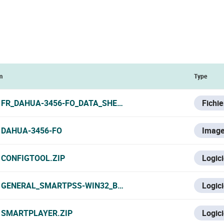
m
Type
FR_DAHUA-3456-FO_DATA_SHEET.PDF
Fichi
DAHUA-3456-FO
Imag
CONFIGTOOL.ZIP
Logici
GENERAL_SMARTPSS-WIN32_BYDEMES_ENGSPFRPT_V2.002
Logici
SMARTPLAYER.ZIP
Logici