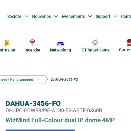
Société
Nouvelles
Événements
Support
Cont
Carte
Intrusion
Incendie
Networking
IOT SmartHome
sheye / Panoramiques
DAHUA-3456-FO
DAHUA-3456-FO
DH-IPC-PDW5849P-A180-E2-ASTE-0360B
WizMind Full-Colour dual IP dome 4MP