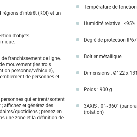
Température de fonction
régions d'intérêt (ROI) et un
Humidité relative : <95%.
ection d'objets
Degré de protection IP67
rmique.
Boîtier métallique
 de franchissement de ligne,
e de mouvement (les trois
ation personne/véhicule),
Dimensions : Ø122 x 13
assemblement de personnes et
Poids : 900 g
personnes qui entrent/sortent
; affichez et générez des
3AXIS : 0°~360° (panora
ires/quotidiens ; prenez en
(rotation)
 une zone et la définition de