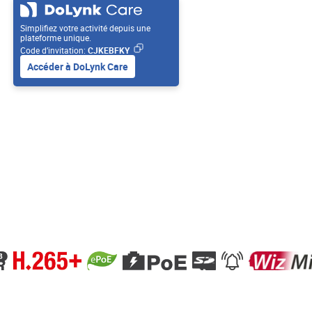
Simplifiez votre activité depuis une
plateforme unique.
Code d’invitation:
CJKEBFKY
Accéder à DoLynk Care