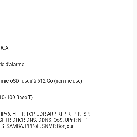
 RCA
tie d'alarme
microSD jusqu'à 512 Go (non incluse)
(10/100 Base-T)
 IPv6, HTTP, TCP, UDP, ARP, RTP, RTP, RTSP,
SFTP, DHCP, DNS, DDNS, QoS, UPnP, NTP,
NFS, SAMBA, PPPoE, SNMP, Bonjour