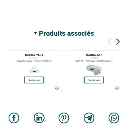
produits associés
DAHUA-2694
DAHUA-562
DH-PFA109
PFB203W
PLAQUE D'ADAPTATION POUR D...
SUPPORT MURALE POUR DÔMES ...
Voir le prix
Voir le prix