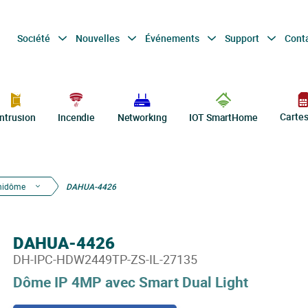
Société
Nouvelles
Événements
Support
Cont
Carte
Intrusion
Incendie
Networking
IOT SmartHome
nidôme
DAHUA-4426
DAHUA-4426
DH-IPC-HDW2449TP-ZS-IL-27135
Dôme IP 4MP avec Smart Dual Light