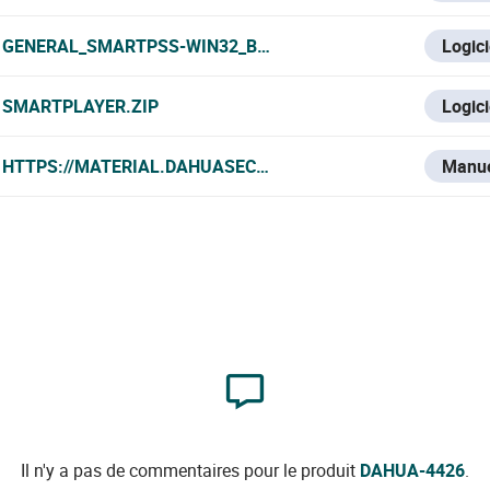
GENERAL_SMARTPSS-WIN32_BYDEMES_ENGSPFRPT_V2.002
Logici
SMARTPLAYER.ZIP
Logici
HTTPS://MATERIAL.DAHUASECURITY.COM/UPLOADS/SOFT/
Manu
Il n'y a pas de commentaires pour le produit
DAHUA-4426
.