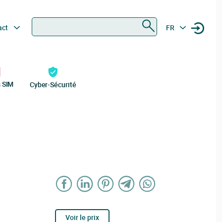
Rechercher
act
FR
s SIM
Cyber-Sécurité
Voir le prix