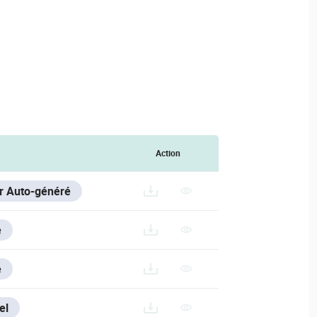
Action
er Auto-généré
e
e
el