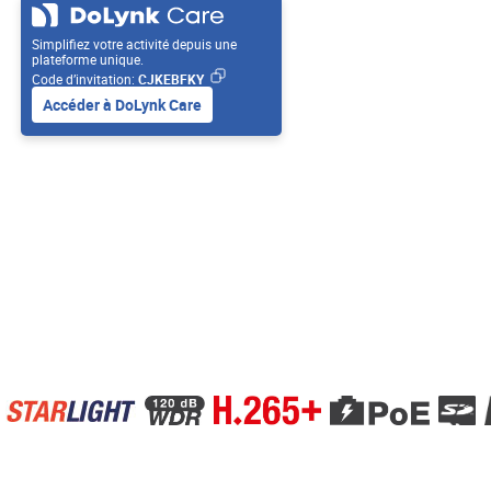
Simplifiez votre activité depuis une
plateforme unique.
Code d’invitation:
CJKEBFKY
Accéder à DoLynk Care