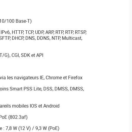
(10/100 Base-T)
 IPv6, HTTP, TCP, UDP, ARP, RTP, RTP, RTSP,
SFTP, DHCP, DNS, DDNS, NTP, Multicast,
T/G), CGI, SDK et API
via les navigateurs IE, Chrome et Firefox
 soins Smart PSS Lite, DSS, DMSS, DMSS,
reils mobiles IOS et Android
PoE (802.3af)
: 7,8 W (12 V) / 9,3 W (PoE)