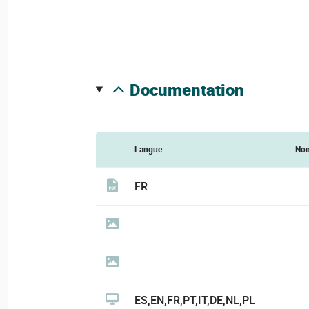
documentation
Langue
No
FR
ES,EN,FR,PT,IT,DE,NL,PL