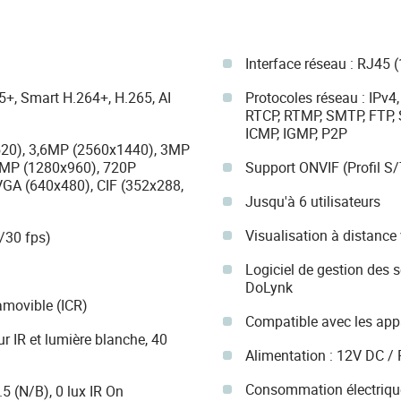
Interface réseau : RJ45 
+, Smart H.264+, H.265, AI
Protocoles réseau : IPv4,
RTCP, RTMP, SMTP, FTP, 
ICMP, IGMP, P2P
520), 3,6MP (2560x1440), 3MP
3MP (1280x960), 720P
Support ONVIF (Profil S/
VGA (640x480), CIF (352x288,
Jusqu'à 6 utilisateurs
Visualisation à distance 
/30 fps)
Logiciel de gestion des
DoLynk
amovible (ICR)
Compatible avec les appa
r IR et lumière blanche, 40
Alimentation : 12V DC / 
Consommation électrique 
.5 (N/B), 0 lux IR On