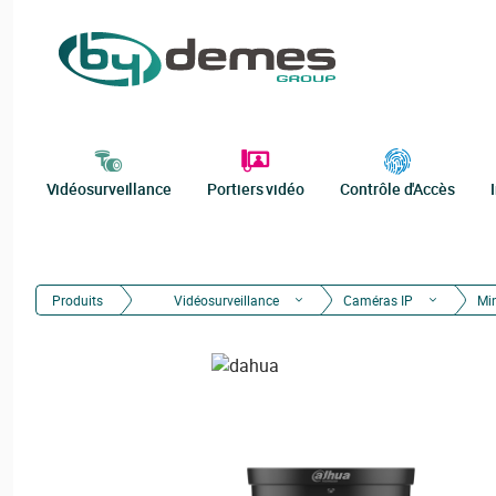
Vidéosurveillance
Portiers vidéo
Contrôle d'Accès
Produits
Vidéosurveillance
Caméras IP
Mi