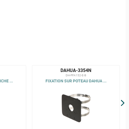
DAHUA-3354N
DH-PFA152-E-B
CHE ...
FIXATION SUR POTEAU DAHUA ...