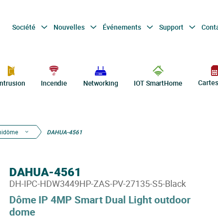
Société
Nouvelles
Événements
Support
Cont
Carte
Intrusion
Incendie
Networking
IOT SmartHome
nidôme
DAHUA-4561
DAHUA-4561
DH-IPC-HDW3449HP-ZAS-PV-27135-S5-Black
Dôme IP 4MP Smart Dual Light outdoor
dome