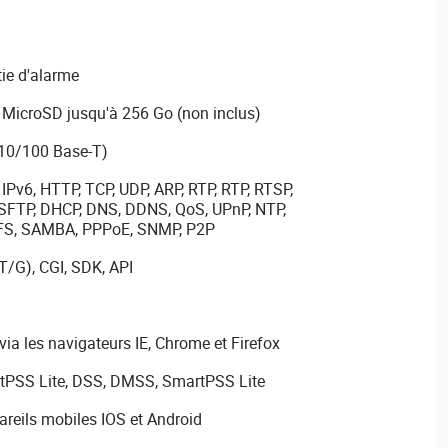
tie d'alarme
MicroSD jusqu'à 256 Go (non inclus)
(10/100 Base-T)
 IPv6, HTTP, TCP, UDP, ARP, RTP, RTP, RTSP,
SFTP, DHCP, DNS, DDNS, QoS, UPnP, NTP,
 NFS, SAMBA, PPPoE, SNMP, P2P
T/G), CGI, SDK, API
via les navigateurs IE, Chrome et Firefox
rtPSS Lite, DSS, DMSS, SmartPSS Lite
reils mobiles IOS et Android