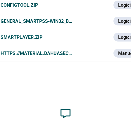
CONFIGTOOL.ZIP
Logici
GENERAL_SMARTPSS-WIN32_BYDEMES_ENGSPFRPT_V2.002
Logici
SMARTPLAYER.ZIP
Logici
HTTPS://MATERIAL.DAHUASECURITY.COM/UPLOADS/SOFT/
Manu