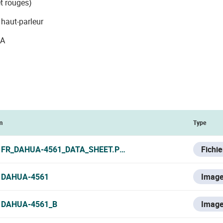
et rouges)
haut-parleur
CA
m
Type
FR_DAHUA-4561_DATA_SHEET.PDF
Fichi
DAHUA-4561
Imag
DAHUA-4561_B
Imag