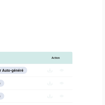
Action
er Auto-généré
e
e