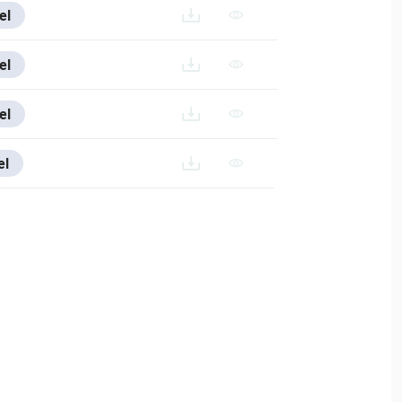
el
.200714.RAR
el
el
20240726/DAHUA-CAMERA-ACCESSORIES-SELECTION_2024
el