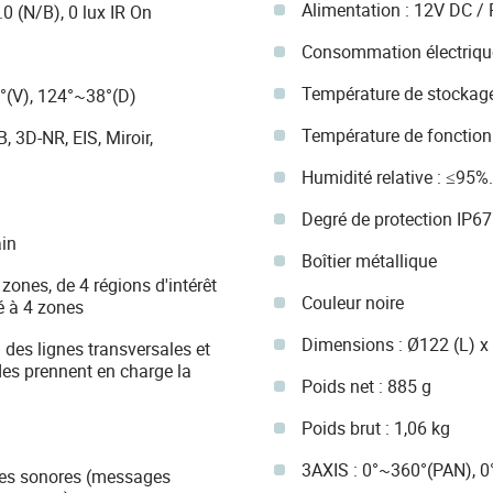
Alimentation : 12V DC / 
.0 (N/B), 0 lux IR On
Consommation électrique
Température de stockage
°(V), 124°~38°(D)
Température de fonction
 3D-NR, EIS, Miroir,
Humidité relative : ≤95%.
Degré de protection IP67
in
Boîtier métallique
zones, de 4 régions d'intérêt
Couleur noire
é à 4 zones
Dimensions : Ø122 (L) x
 des lignes transversales et
des prennent en charge la
Poids net : 885 g
Poids brut : 1,06 kg
3AXIS : 0°~360°(PAN), 0
mes sonores (messages