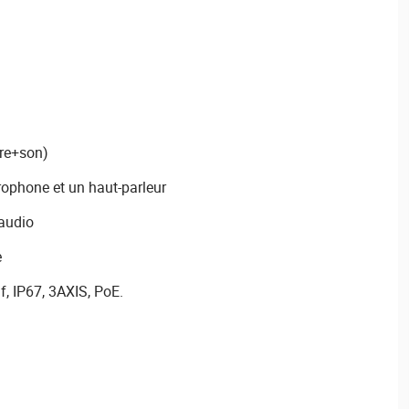
ère+son)
rophone et un haut-parleur
 audio
e
f, IP67, 3AXIS, PoE.