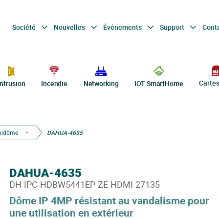
Société
Nouvelles
Événements
Support
Cont
Carte
Intrusion
Incendie
Networking
IOT SmartHome
nidôme
DAHUA-4635
DAHUA-4635
DH-IPC-HDBW5441EP-ZE-HDMI-27135
Dôme IP 4MP résistant au vandalisme pour
une utilisation en extérieur