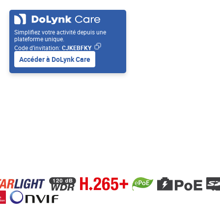
Simplifiez votre activité depuis une
plateforme unique.
Code d’invitation:
CJKEBFKY
Accéder à DoLynk Care