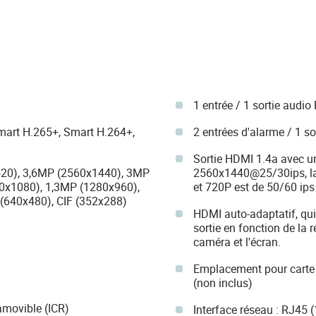
1 entrée / 1 sortie audio
mart H.265+, Smart H.264+,
2 entrées d'alarme / 1 so
Sortie HDMI 1.4a avec u
520), 3,6MP (2560x1440), 3MP
2560x1440@25/30ips, la
0x1080), 1,3MP (1280x960),
et 720P est de 50/60 ips
(640x480), CIF (352x288)
HDMI auto-adaptatif, qui
sortie en fonction de la 
caméra et l'écran.
Emplacement pour carte 
(non inclus)
amovible (ICR)
Interface réseau : RJ45 