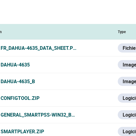
m
Type
FR_DAHUA-4635_DATA_SHEET.PDF
Fichi
DAHUA-4635
Imag
DAHUA-4635_B
Imag
CONFIGTOOL.ZIP
Logici
GENERAL_SMARTPSS-WIN32_BYDEMES_ENGSPFRPT_V2.002
Logici
SMARTPLAYER.ZIP
Logici