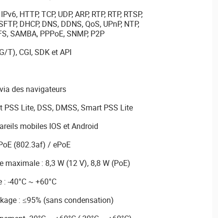
 IPv6, HTTP, TCP, UDP, ARP, RTP, RTP, RTSP,
SFTP, DHCP, DNS, DDNS, QoS, UPnP, NTP,
 NFS, SAMBA, PPPoE, SNMP, P2P
G/T), CGI, SDK et API
 via des navigateurs
rt PSS Lite, DSS, DMSS, Smart PSS Lite
reils mobiles IOS et Android
PoE (802.3af) / ePoE
 maximale : 8,3 W (12 V), 8,8 W (PoE)
 : -40°C ~ +60°C
ockage : ≤95% (sans condensation)