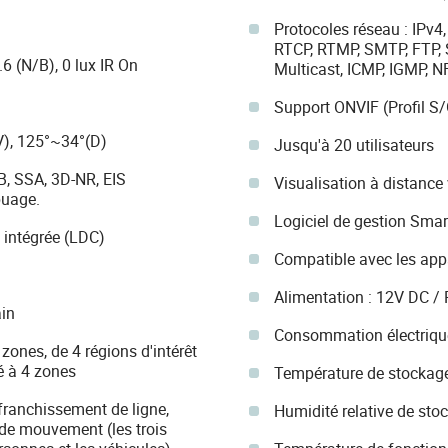
Protocoles réseau : IPv4,
RTCP, RTMP, SMTP, FTP, 
.6 (N/B), 0 lux IR On
Multicast, ICMP, IGMP,
Support ONVIF (Profil S/
V), 125°~34°(D)
Jusqu'à 20 utilisateurs
, SSA, 3D-NR, EIS
Visualisation à distance
buage.
Logiciel de gestion Sma
f intégrée (LDC)
Compatible avec les appa
Alimentation : 12V DC / 
in
Consommation électrique
zones, de 4 régions d'intérêt
é à 4 zones
Température de stockage
 franchissement de ligne,
Humidité relative de st
e de mouvement (les trois