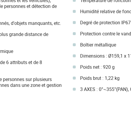
rsonnes et les véhicules),
Température de fonction
de personnes et détection de
Humidité relative de fo
Degré de protection IP67
nnés, d'objets manquants, etc.
Protection contre le van
plus grande distance de
Boîtier métallique
ermique
Dimensions : Ø159,1 x 
e 6 attributs et de 8
Poids net : 920 g
Poids brut : 1,22 kg
 personnes sur plusieurs
nnes dans une zone et gestion
3 AXES : 0°~355°(PAN),