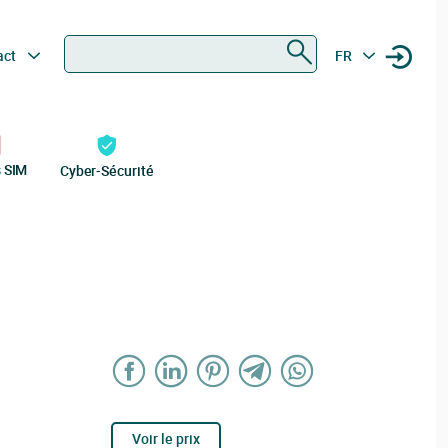
Rechercher
act
FR
s SIM
Cyber-Sécurité
Voir le prix