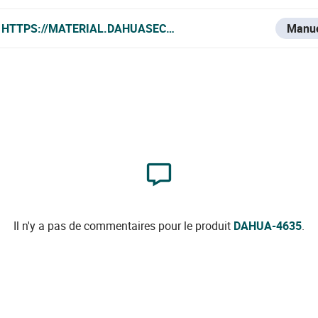
HTTPS://MATERIAL.DAHUASECURITY.COM/UPLOADS/SOFT/
Manu
Il n'y a pas de commentaires pour le produit
DAHUA-4635
.