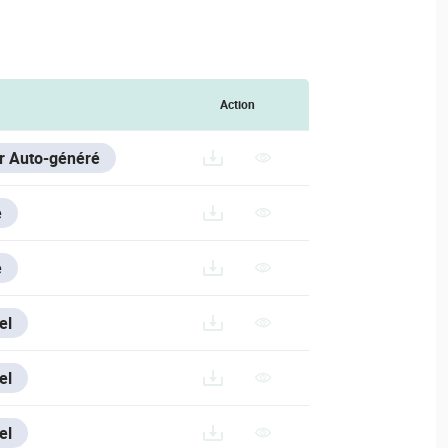
Action
er Auto-généré
e
e
el
.200714.RAR
el
el