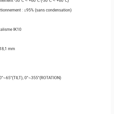
nement -30°C ~ +60°C (-30°C ~ +60°C)
nctionnement : ≤95% (sans condensation)
dalisme IK10
118,1 mm
 0°~65°(TILT), 0°~355°(ROTATION)