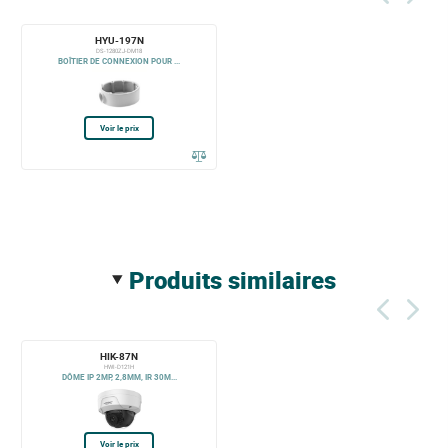
HYU-197N
DS-1280ZJ-DM18
BOÎTIER DE CONNEXION POUR ...
Voir le prix
produits similaires
HIK-87N
HWI-D121H
DÔME IP 2MP, 2,8MM, IR 30M...
Voir le prix