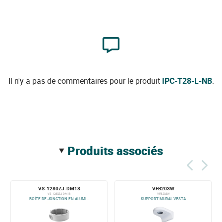
Il n'y a pas de commentaires pour le produit
IPC-T28-L-NB
.
produits associés
VS-1280ZJ-DM18
VFB203W
VS-1280ZJ-DM18
VFB203W
BOÎTE DE JONCTION EN ALUMI...
SUPPORT MURAL VESTA