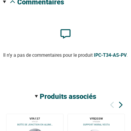
commentaires
Il n'y a pas de commentaires pour le produit
IPC-T34-AS-PV
.
produits associés
VFA137
VFB203W
VFA137
VFB203W
BOÎTE DE JONCTION EN ALUMI...
SUPPORT MURAL VESTA