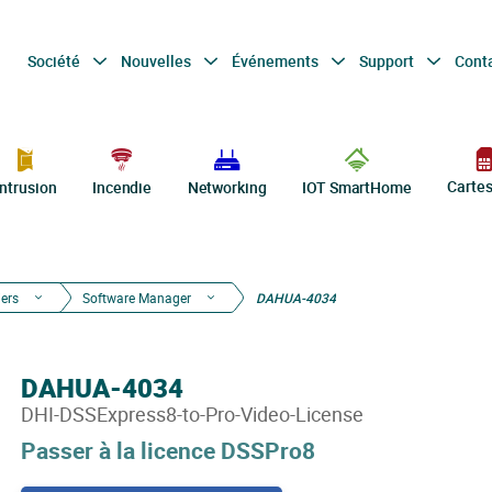
Société
Nouvelles
Événements
Support
Cont
Carte
Intrusion
Incendie
Networking
IOT SmartHome
iers
Software Manager
DAHUA-4034
DAHUA-4034
DHI-DSSExpress8-to-Pro-Video-License
Passer à la licence DSSPro8