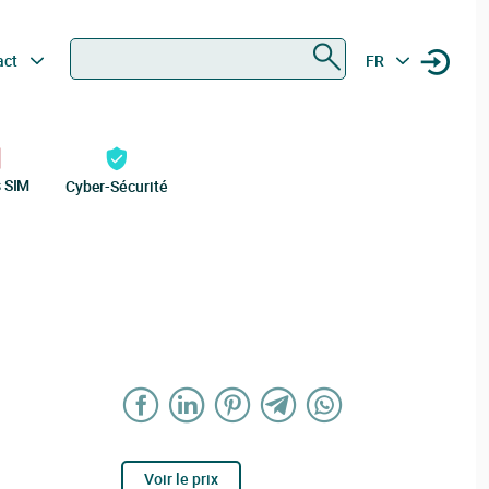
Rechercher
act
FR
s SIM
Cyber-Sécurité
Voir le prix