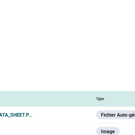
Type
ATA_SHEET.PDF
Fichier Auto-g
Image