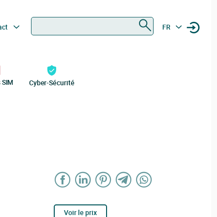
Rechercher
act
FR
s SIM
Cyber-Sécurité
Voir le prix