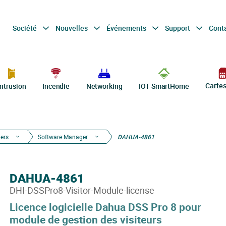
Société
Nouvelles
Événements
Support
Cont
Carte
Intrusion
Incendie
Networking
IOT SmartHome
iers
Software Manager
DAHUA-4861
DAHUA-4861
DHI-DSSPro8-Visitor-Module-license
Licence logicielle Dahua DSS Pro 8 pour
module de gestion des visiteurs