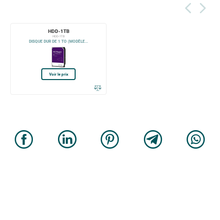
HDD-1TB
HDD-1TB
DISQUE DUR DE 1 TO (MODÈLE...
Voir le prix