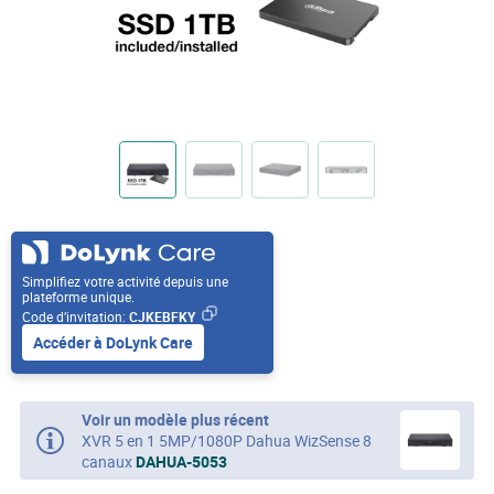
Simplifiez votre activité depuis une
plateforme unique.
Code d’invitation:
CJKEBFKY
Accéder à DoLynk Care
Voir un modèle plus récent
XVR 5 en 1 5MP/1080P Dahua WizSense 8
canaux
DAHUA-5053