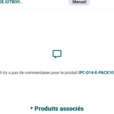
DE.GITBOOK.IO/VESTA-KNOWLEDGE-BASE/V/ITALIAN/IPC-D1
Manuel
Il n'y a pas de commentaires pour le produit
IPC-D14-E-PACK10
produits associés