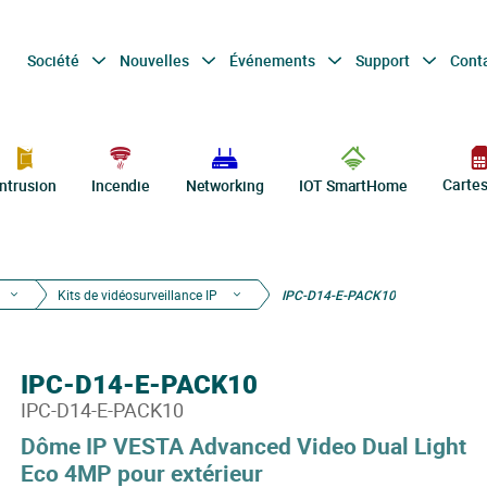
Société
Nouvelles
Événements
Support
Cont
Carte
Intrusion
Incendie
Networking
IOT SmartHome
Kits de vidéosurveillance IP
IPC-D14-E-PACK10
IPC-D14-E-PACK10
IPC-D14-E-PACK10
Dôme IP VESTA Advanced Video Dual Light
Eco 4MP pour extérieur