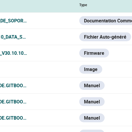
Type
DE_SOPORTES_VESTA_2026.PDF
Documentation Comme
10_DATA_SHEET.PDF
Fichier Auto-généré
30.10.10130410200.3.1.0.R.2025-07-29.BIN
Firmware
Image
DE.GITBOOK.IO/VESTA-KNOWLEDGE-BASE/IPC-D14-E-PACK1
Manuel
DE.GITBOOK.IO/VESTA-KNOWLEDGE-BASE/V/ESPANOL/IPC-D
Manuel
DE.GITBOOK.IO/VESTA-KNOWLEDGE-BASE/V/FRANCE-1/IPC-
Manuel