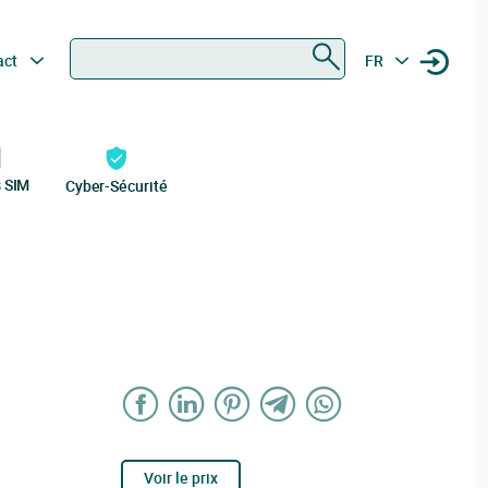
Rechercher
act
FR
s SIM
Cyber-Sécurité
Voir le prix