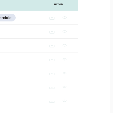
Action
rciale
0
14-E-PACK10_ES
D14-E-PACK10_FR