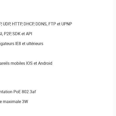
P, UDP, HTTP, DHCP, DDNS, FTP et UPNP
I, P2P, SDK et API
ateurs IE8 et ultérieurs
reils mobiles IOS et Android
ntation PoE 802.3af
ue maximale 3W