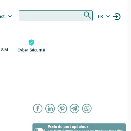
Rechercher
act
FR
s SIM
Cyber-Sécurité
Frais de port spéciaux
Les frais d’expédition pour les produits avec des