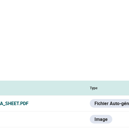
Type
A_SHEET.PDF
Fichier Auto-gé
Image