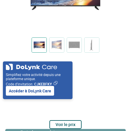
Simplifiez votre activité depuis une
plateforme unique.
Code d’invitation:
CJKEBFKY
Accéder à DoLynk Care
Voir le prix