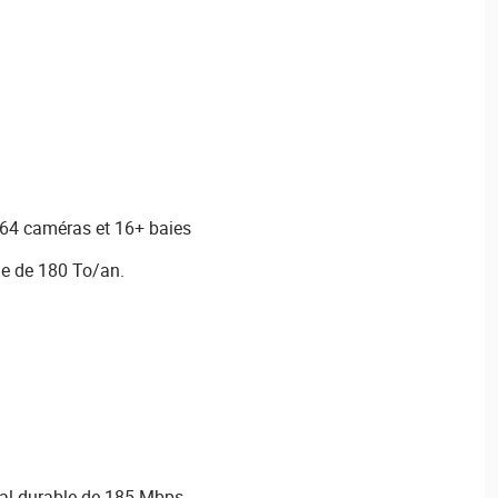
 64 caméras et 16+ baies
le de 180 To/an.
al durable de 185 Mbps