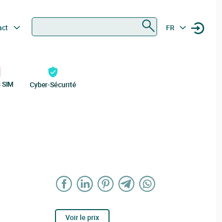
Rechercher
act
FR
s SIM
Cyber-Sécurité
Voir le prix