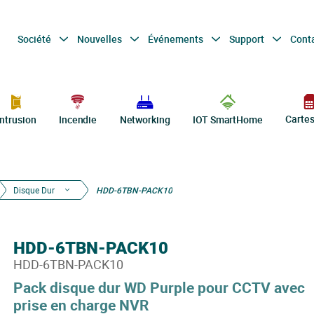
Société
Nouvelles
Événements
Support
Cont
Carte
Intrusion
Incendie
Networking
IOT SmartHome
Disque Dur
HDD-6TBN-PACK10
HDD-6TBN-PACK10
HDD-6TBN-PACK10
Pack disque dur WD Purple pour CCTV avec
prise en charge NVR