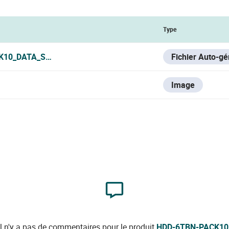
Type
K10_DATA_SHEET.PDF
Fichier Auto-g
Image
Il n'y a pas de commentaires pour le produit
HDD-6TBN-PACK10