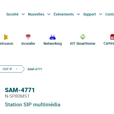
Société
Nouvelles
Événements
Support
Cont
Carte
Intrusion
Incendie
Networking
IOT SmartHome
VDP IP
SAM-4771
SAM-4771
N-SP80MS1
Station SIP multimédia