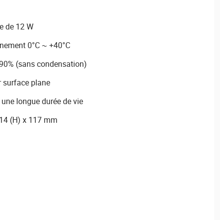
e de 12 W
nnement 0°C ~ +40°C
 90% (sans condensation)
r surface plane
 une longue durée de vie
214 (H) x 117 mm