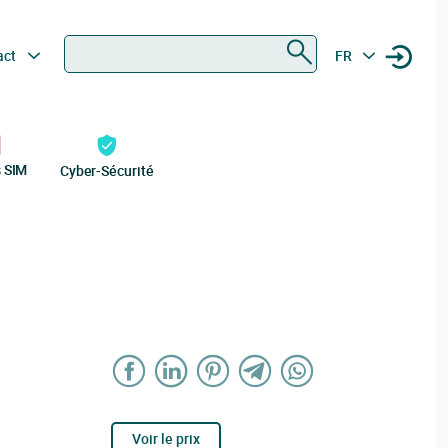
Rechercher
act
FR
s SIM
Cyber-Sécurité
Voir le prix