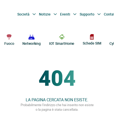
Società
Notizie
Eventi
Supporto
Conta
Schede SIM
Fuoco
Networking
IOT SmartHome
Cy
404
LA PAGINA CERCATA NON ESISTE.
Probabilmente l'indirizzo che hai inserito non esiste
o la pagina è stata cancellata.