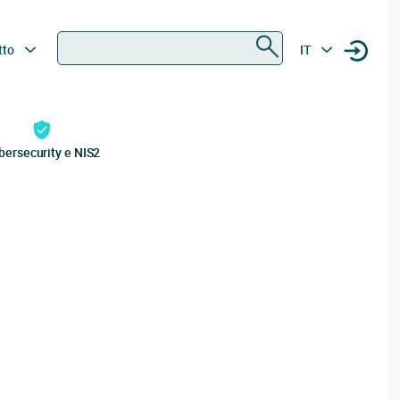
Ricerca
tto
IT
bersecurity e NIS2