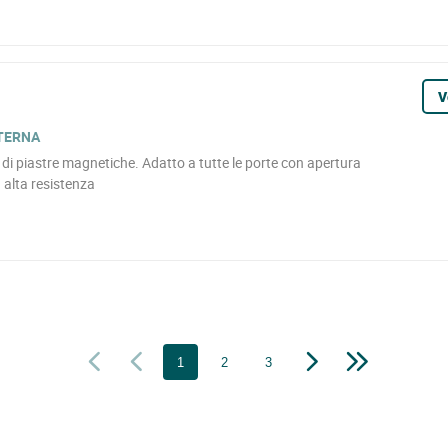
V
NTERNA
e di piastre magnetiche. Adatto a tutte le porte con apertura
d alta resistenza
1
2
3