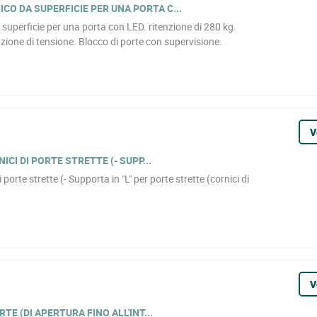
O DA SUPERFICIE PER UNA PORTA C...
uperficie per una porta con LED. ritenzione di 280 kg.
ione di tensione. Blocco di porte con supervisione.
V
ICI DI PORTE STRETTE (- SUPP...
 porte strette (- Supporta in "L" per porte strette (cornici di
V
TE (DI APERTURA FINO ALL'INT...