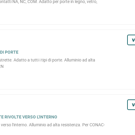
ontatti NA, NC, COM. Adatto per porte in legno, vetro,
V
DI PORTE
trette. Adatto a tutti i tipi di porte. Alluminio ad alta
2N
V
E RIVOLTE VERSO L'INTERNO
 verso l'interno. Alluminio ad alta resistenza. Per CONAC-