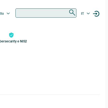
Ricerca
tto
IT
bersecurity e NIS2