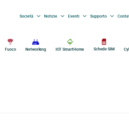
Società
Notizie
Eventi
Supporto
Conta
Schede SIM
Fuoco
Networking
IOT SmartHome
Cy