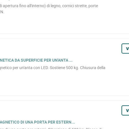
i apertura fino all'interno) di legno, cornici strette, porte
8N.
V
ICA DA SUPERFICIE PER UN'ANTA ...
netico per un'anta con LED. Sostiene 500 kg. Chiusura della
V
NETICO DI UNA PORTA PER ESTERN...