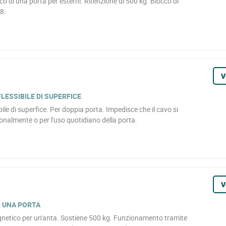
 di una porta per esterni. Ritenzione di 500 kg. Blocco di
8.
V
ESSIBILE DI SUPERFICE
le di superfice. Per doppia porta. Impedisce che il cavo si
nalmente o per l'uso quotidiano della porta.
V
 UNA PORTA
netico per un'anta. Sostiene 500 kg. Funzionamento tramite