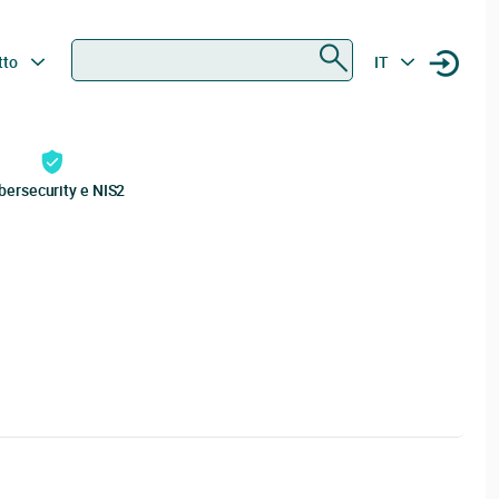
Ricerca
tto
IT
bersecurity e NIS2