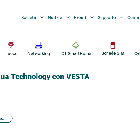
Società
Notizie
Eventi
Supporto
Conta
Schede SIM
Fuoco
Networking
IOT SmartHome
Cy
ahua Technology con VESTA
Integrazione dei monitor VTH di Dahua Technology con VESTA