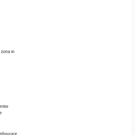
 zona in
amite
e
onfigurare