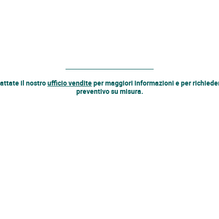
______________________________
attate il nostro
ufficio vendite
per maggiori informazioni e per richiede
preventivo su misura.