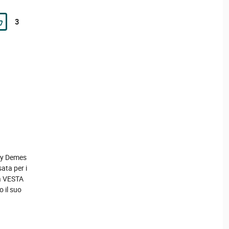
3
 By Demes
ata per i
ema VESTA
 il suo