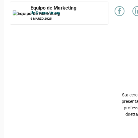
Equipo de Marketing
By Demes Group
6 MARZO 2025
Sta cerc
presenta 
professi
dirett