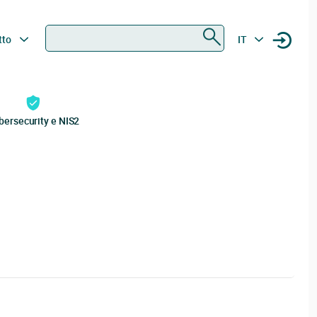
Ricerca
tto
IT
bersecurity e NIS2