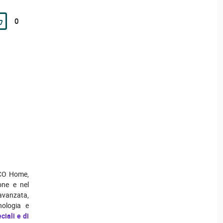
0
 MCO Home,
one e nel
 avanzata,
nologia e
ciali e di