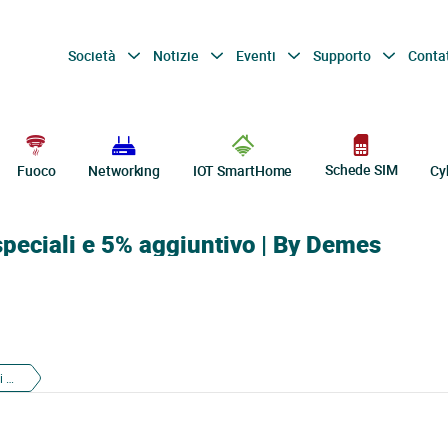
Società
Notizie
Eventi
Supporto
Conta
Schede SIM
Fuoco
Networking
IOT SmartHome
Cy
peciali e 5% aggiuntivo | By Demes
Offerte IoT Smart Home con prezzi speciali e 5% aggiuntivo | By Demes