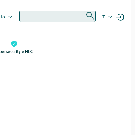
Ricerca
tto
IT
bersecurity e NIS2