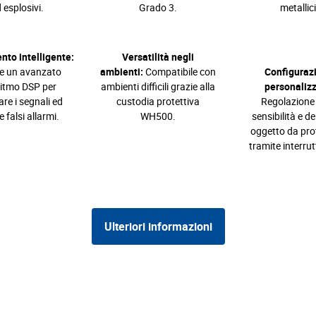
 esplosivi.
Grado 3.
metallici
nto intelligente:
Versatilità negli
de un avanzato
ambienti:
Compatibile con
Configuraz
ritmo DSP per
ambienti difficili grazie alla
personalizz
are i segnali ed
custodia protettiva
Regolazione 
e falsi allarmi.
WH500.
sensibilità e de
oggetto da pro
tramite interrut
Ulteriori informazioni