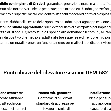
ibile con impianti di Grado 3
, garantisce protezione massima, alta affida
ità alla norma VdS. Ideale per proteggere armadietti blindati, casseforti,
emento e superfici metalliche contro attacchi meccanici, termici o esplosiv
iarire i dubbi nella scelta del dispositivo più adatto per ogni applicazione, 
tto uno
studio approfondito
sui rilevatori sismici e d'impatto per impianti 
ezza di Grado 3. Questo studio risponde alle domande più comuni, aiutan
e il dispositivo che meglio si adatta alle tue esigenze e offrendo le migliori
antire un'installazione e un funzionamento ottimali dei tuoi dispositivi cert
Punti chiave del rilevatore sismico DEM-682
ione avanzata:
Norma VdS garantita:
Installazione 
ento affidabile
Conforme ai più elevati
Ideale per supe
o attacchi con
standard di sicurezza per
acciaio, cem
meccanici, termici
rilevatori sismici di
casseforti e 