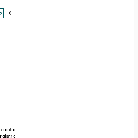
0
ta contro
gliatrici.