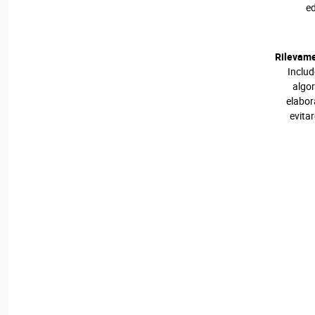
ed
Rilevame
Inclu
algo
elabor
evitar