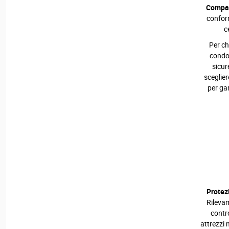
Compat
conform
c
Per ch
condo
sicur
sceglier
per gar
Protez
Rilevam
contr
attrezzi 