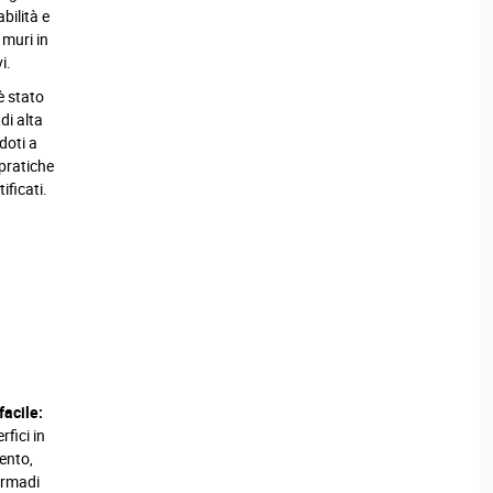
bilità e
 muri in
i.
è stato
di alta
doti a
 pratiche
ificati.
facile:
rfici in
ento,
armadi