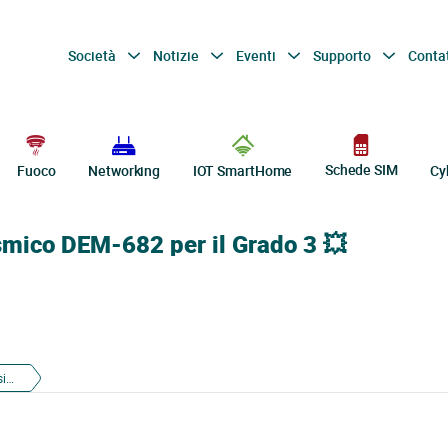
Società
Notizie
Eventi
Supporto
Conta
Schede SIM
Fuoco
Networking
IOT SmartHome
Cy
sismico DEM-682 per il Grado 3 💥
Protezione totale con il rilevatore sismico DEM-682 per il Grado 3 💥