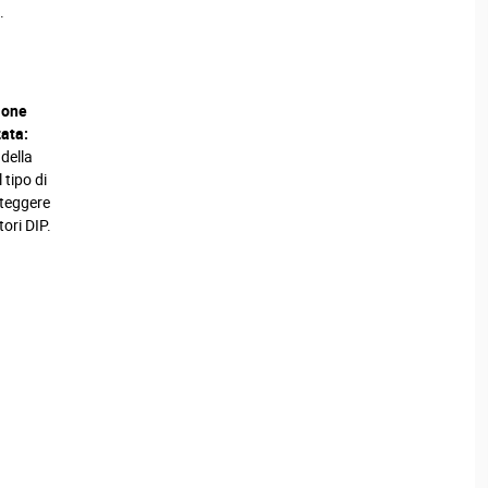
.
ione
ata:
della
l tipo di
teggere
tori DIP.