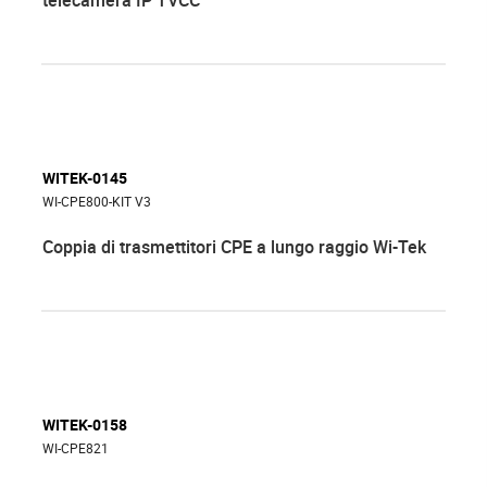
telecamera IP TVCC
WITEK-0145
WI-CPE800-KIT V3
Coppia di trasmettitori CPE a lungo raggio Wi-Tek
WITEK-0158
WI-CPE821