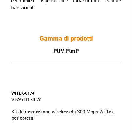
economica rispetto alle infrastrutture cablate
tradizionali.
Gamma di prodotti
PtP/ PtmP
WITEK-0174
WI-CPE111-KIT V3
Kit di trasmissione wireless da 300 Mbps Wi-Tek
per esterni