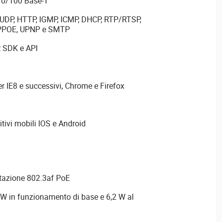
 10/100 Base-T
P, UDP, HTTP, IGMP, ICMP, DHCP, RTP/RTSP,
PPPOE, UPNP e SMTP
, SDK e API
r IE8 e successivi, Chrome e Firefox
tivi mobili IOS e Android
tazione 802.3af PoE
W in funzionamento di base e 6,2 W al