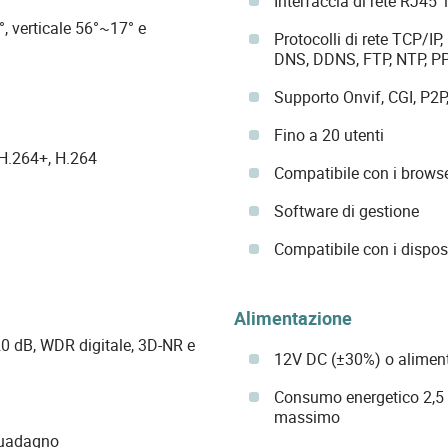
Interfaccia di rete RJ45
, verticale 56°~17° e
Protocolli di rete TCP/I
DNS, DDNS, FTP, NTP, 
Supporto Onvif, CGI, P2P
Fino a 20 utenti
 H.264+, H.264
Compatibile con i browse
Software di gestione
Compatibile con i disposi
Alimentazione
 dB, WDR digitale, 3D-NR e
12V DC (±30%) o alimen
Consumo energetico 2,5 
massimo
guadagno