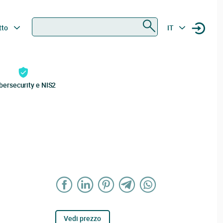
Ricerca
tto
IT
bersecurity e NIS2
Vedi prezzo