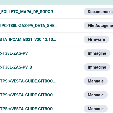
_FOLLETO_MAPA_DE_SOPORTES_VESTA_2026.PDF
Documentazi
_IPC-T38L-ZAS-PV_DATA_SHEET.PDF
File Autogene
STA_IPCAM_B021_V30.12.10220120500.2.1.003.R.2025-08-2
Firmware
C-T38L-ZAS-PV
Immagine
C-T38L-ZAS-PV_B
Immagine
TPS://VESTA-GUIDE.GITBOOK.IO/VESTA-KNOWLEDGE-BASE/
Manuale
TPS://VESTA-GUIDE.GITBOOK.IO/VESTA-KNOWLEDGE-BASE/
Manuale
TPS://VESTA-GUIDE.GITBOOK.IO/VESTA-KNOWLEDGE-BASE/
Manuale