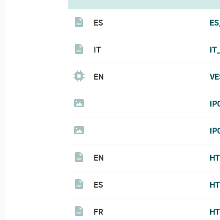
ES
ES
IT
IT
EN
VE
IP
IP
EN
HT
ES
HT
FR
HT