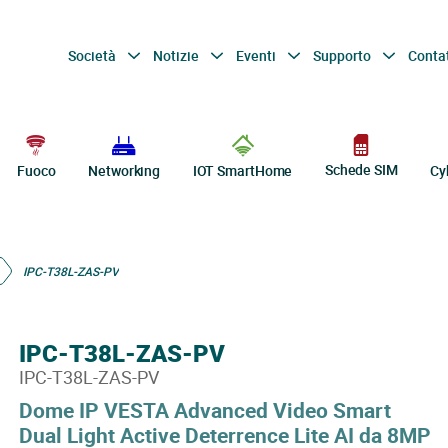
Società
Notizie
Eventi
Supporto
Conta
Schede SIM
Fuoco
Networking
IOT SmartHome
Cy
IPC-T38L-ZAS-PV
IPC-T38L-ZAS-PV
IPC-T38L-ZAS-PV
Dome IP VESTA Advanced Video Smart
Dual Light Active Deterrence Lite AI da 8MP