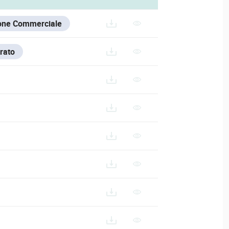
one Commerciale
rato
7.BIN
IPC-T38L-ZAS-PV
V/ESPANOL/IPC-T38L-ZAS-PV_ES
V/FRANCE-1/IPC-T38L-ZAS-PV_FR