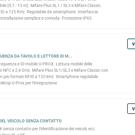
ile (0,1 - 15 m). Mifare Plus SL1 / SL3 e Mifare Classic.
FID a 125 KHz. Regolabile da smartphone. Interfaccia
nstallazione semplice e comoda. Protezione IP65.
V
UENZA DA TAVOLO E LETTORE ID M...
requenza e ID mobile U-PROX. Lettura mobile delle
dio NFC e 2,4 GHz. Mifare Plus SL1/SL3 e Mifare Classic con
on più formati RFID a 125 kHz. Smartphone regolabile.
esktop U-Prox per l'integrazione
V
 DEL VEICOLO SENZA CONTATTO
 senza contatto per l'identificazione dei veicoli, ecc.
U-Prox SL e SE.