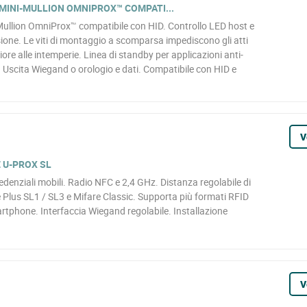
 MINI-MULLION OMNIPROX™ COMPATI...
-Mullion OmniProx™ compatibile con HID. Controllo LED host e
one. Le viti di montaggio a scomparsa impediscono gli atti
ore alle intemperie. Linea di standby per applicazioni anti-
scita Wiegand o orologio e dati. Compatibile con HID e
V
 U-PROX SL
edenziali mobili. Radio NFC e 2,4 GHz. Distanza regolabile di
e Plus SL1 / SL3 e Mifare Classic. Supporta più formati RFID
tphone. Interfaccia Wiegand regolabile. Installazione
V