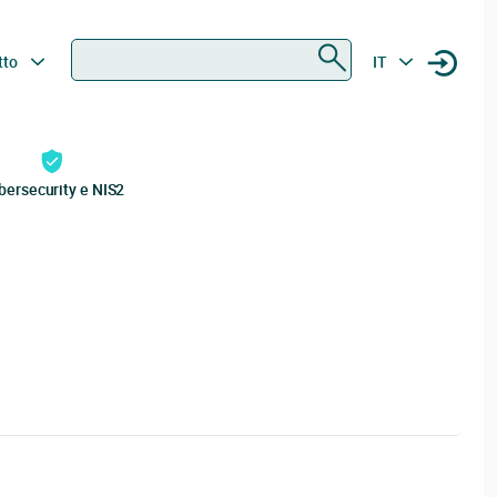
Ricerca
tto
IT
bersecurity e NIS2