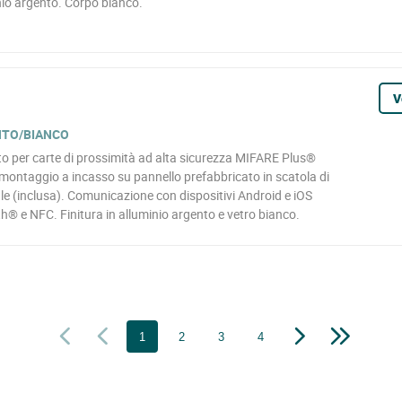
inio argento. Corpo bianco.
V
NTO/BIANCO
to per carte di prossimità ad alta sicurezza MIFARE Plus®
e montaggio a incasso su pannello prefabbricato in scatola di
ale (inclusa). Comunicazione con dispositivi Android e iOS
h® e NFC. Finitura in alluminio argento e vetro bianco.
1
2
3
4