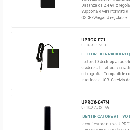
Distanza da 2,4 GHz regolab
Supporta diversi formati R
OSDP/Wiegand regolabile. I
UPROX-071
U-PROX DESKTOP
LETTORE ID A RADIOFREQ
Lettore ID desktop a radiof
credenziali. Lettura via ra
crittografia. Compatibile c
Interfaccia USB. Servizio d
UPROX-047N
U-PROX Auto TAG
IDENTIFICATORE ATTIVO
Identificatore attivo U-PROX
Funziona solo con i lettori 