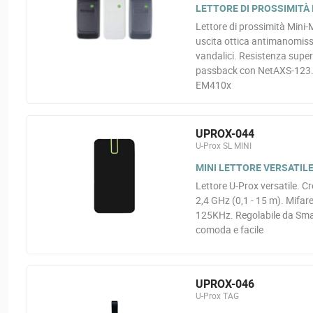
LETTORE DI PROSSIMITÀ
Lettore di prossimità Mini
uscita ottica antimanomissi
vandalici. Resistenza superi
passback con NetAXS-123. U
EM410x
UPROX-044
U-Prox SL MINI
MINI LETTORE VERSATILE
Lettore U-Prox versatile. Cr
2,4 GHz (0,1 - 15 m). Mifar
125KHz. Regolabile da Smar
comoda e facile
UPROX-046
U-Prox TAG