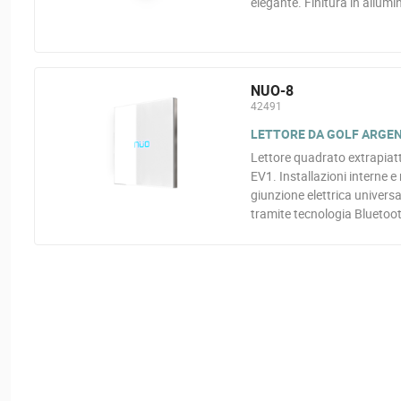
elegante. Finitura in allum
NUO-8
42491
LETTORE DA GOLF ARGE
Lettore quadrato extrapiat
EV1. Installazioni interne 
giunzione elettrica univers
tramite tecnologia Bluetoot