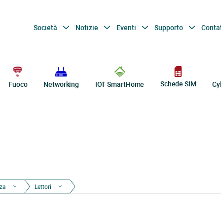
Società
Notizie
Eventi
Supporto
Conta
Schede SIM
Fuoco
Networking
IOT SmartHome
Cy
nza
Lettori