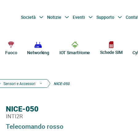
Società
Notizie
Eventi
Supporto
Conta
Schede SIM
Fuoco
Networking
IOT SmartHome
Cy
Sensori e Accessori
NICE-050
NICE-050
INTI2R
Telecomando rosso