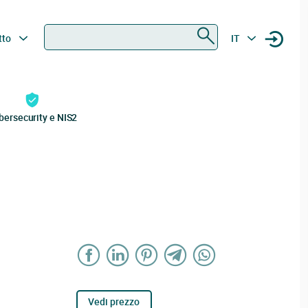
Ricerca
tto
IT
bersecurity e NIS2
Vedi prezzo