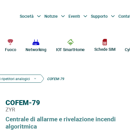
Società
Notizie
Eventi
Supporto
Conta
Schede SIM
Fuoco
Networking
IOT SmartHome
Cy
 ripetitori analogici
COFEM-79
COFEM-79
ZYR
Centrale di allarme e rivelazione incendi
algoritmica