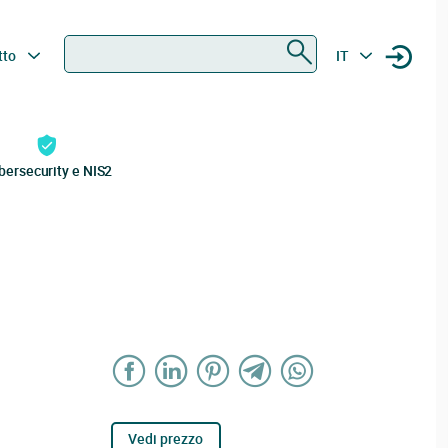
Ricerca
tto
IT
bersecurity e NIS2
Vedi prezzo