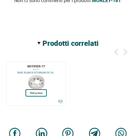
Non ci sono commenti per i prodotti
MORLEY-181
.
prodotti correlati
NOTIFIER-77
B501AP
BASE BLANCA ESTANDAR DE SU...
Vedi prezzo