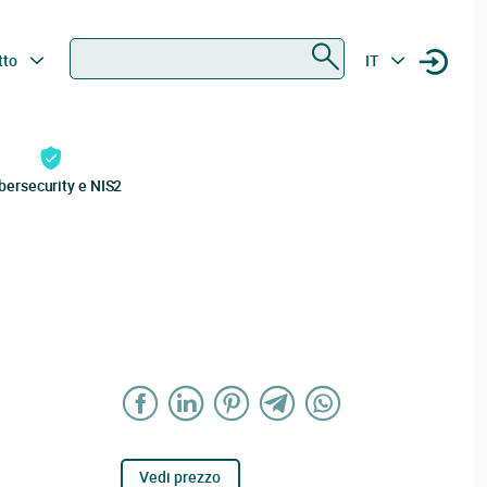
Ricerca
tto
IT
bersecurity e NIS2
Vedi prezzo