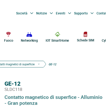
Società
Notizie
Eventi
Supporto
Conta
Schede SIM
Fuoco
Networking
IOT SmartHome
Cy
atti magnetici di superficie
GE-12
GE-12
SLDC118
Contatto magnetico di superfice - Alluminio
- Gran potenza