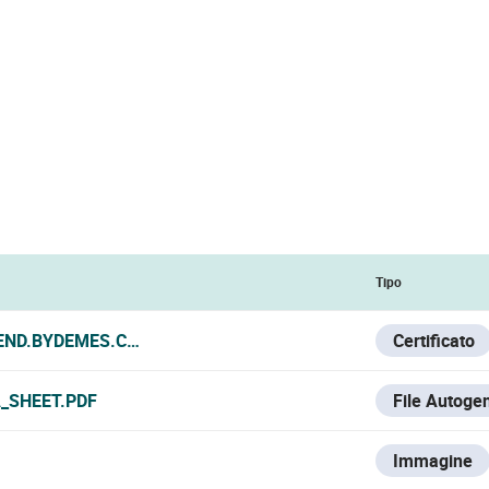
Tipo
END.BYDEMES.COM/ADMIN/PRODUCTOS/FOLLETO/GE12_CER
Certificato
A_SHEET.PDF
File Autoge
Immagine