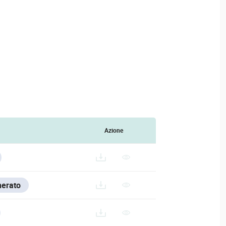
Azione
TIFICADO.PDF
nerato