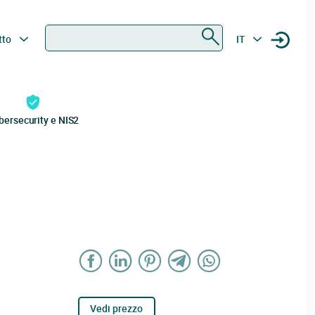
Ricerca
tto
IT
bersecurity e NIS2
Vedi prezzo