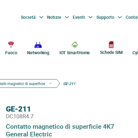
Società
Notizie
Eventi
Supporto
Conta
Schede SIM
Fuoco
Networking
IOT SmartHome
Cy
atti magnetici di superficie
GE-211
GE-211
DC108R4.7
Contatto magnetico di superficie 4K7
General Electric