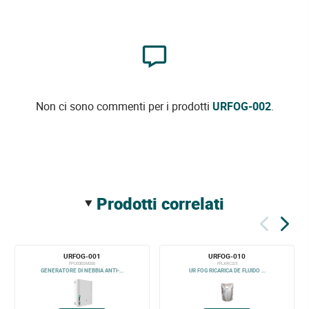
Non ci sono commenti per i prodotti
URFOG-002
.
prodotti correlati
URFOG-001
URFOG-010
FPU03ESM200
FFLXRC2/3
GENERATORE DI NEBBIA ANTI-...
UR FOG RICARICA DE FLUIDO ...