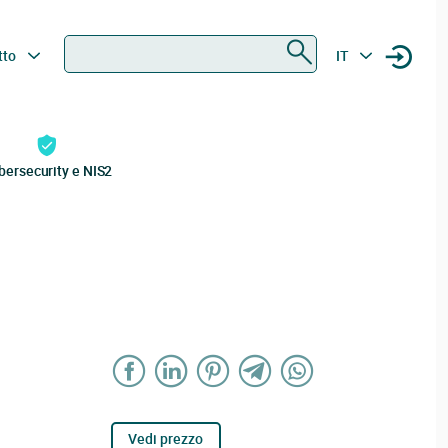
Ricerca
tto
IT
bersecurity e NIS2
Vedi prezzo