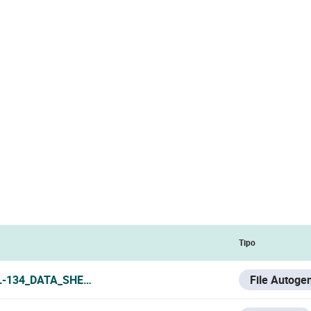
Tipo
-134_DATA_SHEET.PDF
File Autoge