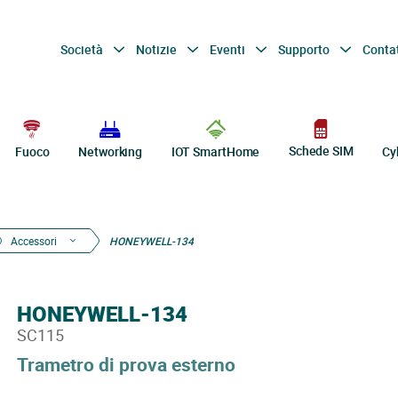
Società
Notizie
Eventi
Supporto
Conta
Schede SIM
Fuoco
Networking
IOT SmartHome
Cy
Accessori
HONEYWELL-134
HONEYWELL-134
SC115
Trametro di prova esterno