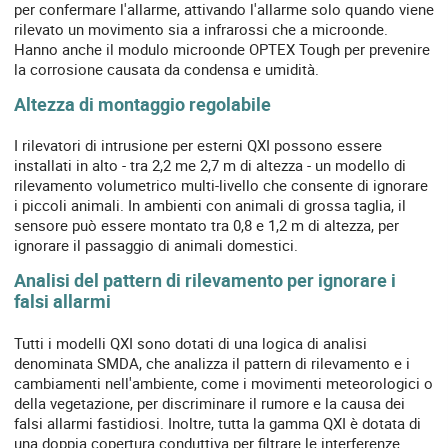
per confermare l'allarme, attivando l'allarme solo quando viene
rilevato un movimento sia a infrarossi che a microonde.
Hanno anche il modulo microonde OPTEX Tough per prevenire
la corrosione causata da condensa e umidità.
Altezza di montaggio regolabile
I rilevatori di intrusione per esterni QXI possono essere
installati in alto - tra 2,2 me 2,7 m di altezza - un modello di
rilevamento volumetrico multi-livello che consente di ignorare
i piccoli animali. In ambienti con animali di grossa taglia, il
sensore può essere montato tra 0,8 e 1,2 m di altezza, per
ignorare il passaggio di animali domestici.
Analisi del pattern di rilevamento per ignorare i
falsi allarmi
Tutti i modelli QXI sono dotati di una logica di analisi
denominata SMDA, che analizza il pattern di rilevamento e i
cambiamenti nell'ambiente, come i movimenti meteorologici o
della vegetazione, per discriminare il rumore e la causa dei
falsi allarmi fastidiosi. Inoltre, tutta la gamma QXI è dotata di
una doppia copertura conduttiva per filtrare le interferenze