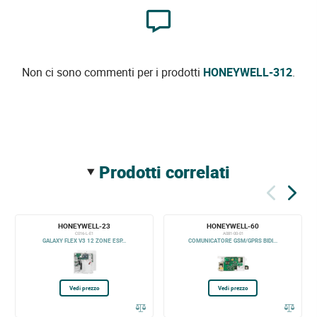
Non ci sono commenti per i prodotti
HONEYWELL-312
.
prodotti correlati
HONEYWELL-23
HONEYWELL-60
C016-L-E1
A081-00-01
GALAXY FLEX V3 12 ZONE ESP...
COMUNICATORE GSM/GPRS BIDI...
Vedi prezzo
Vedi prezzo