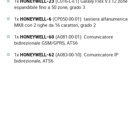
1x
HONEYWELL-23
(C016-L-E1) Galaxy Flex V3 12 zone
espandibile fino a 50 zone, grado 3
1x
HONEYWELL-6
(CP050-00-01): tastiera alfanumerica
MK8 con 2 righe da 16 caratteri, grado 2
1x
HONEYWELL-60
(A081-00-01): Comunicatore
bidirezionale GSM/GPRS, ATS6
1x
HONEYWELL-62
(A083-00-10): Comunicatore IP
bidirezionale, ATS6