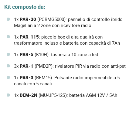
Kit composto da:
1x
PAR-30
(PCBMG5000): pannello di controllo ibrido
Magellan a 2 zone con ricevitore radio.
1x
PAR-115
: piccolo box di alta qualità con
trasformatore incluso e batteria con capacità di 7Ah
1x
PAR-5
(K10H): tastiera a 10 zone a led
3x
PAR-1
(PMD2P): rivelatore PIR via radio con anti-pet
1x
PAR-3
(REM15): Pulsante radio impermeabile a 5
canali con 5 canali
1x
DEM-2N
(MU-UP5-12S): batteria AGM 12V / 5Ah