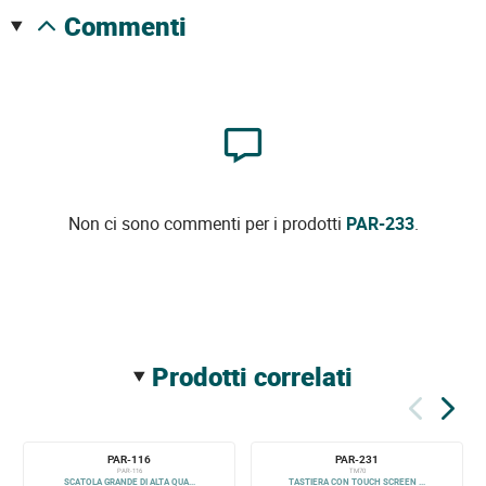
commenti
Non ci sono commenti per i prodotti
PAR-233
.
prodotti correlati
PAR-116
PAR-231
PAR-116
TM70
SCATOLA GRANDE DI ALTA QUA...
TASTIERA CON TOUCH SCREEN ...