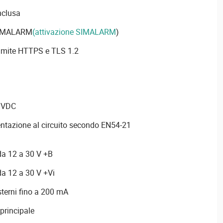
nclusa
 SIMALARM
(attivazione SIMALARM
)
amite HTTPS e TLS 1.2
0 VDC
entazione al circuito secondo EN54-21
da 12 a 30 V +B
da 12 a 30 V +Vi
sterni fino a 200 mA
principale