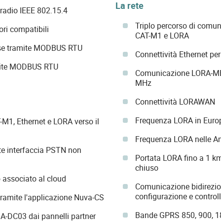
La rete
 radio IEEE 802.15.4
Triplo percorso di comu
ori compatibili
CAT-M1 e LORA
fase tramite MODBUS RTU
Connettività Ethernet pe
ramite MODBUS RTU
Comunicazione LORA-MES
MHz
Connettività LORAWAN
Frequenza LORA in Euro
M1, Ethernet e LORA verso il
Frequenza LORA nelle A
ite interfaccia PSTN non
Portata LORA fino a 1 km 
chiuso
 associato al cloud
Comunicazione bidirezion
configurazione e control
tramite l'applicazione Nuva-CS
Bande GPRS 850, 900, 
IA-DC03 dai pannelli partner