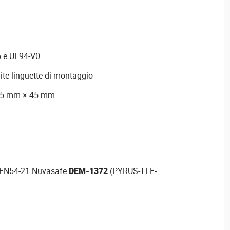
5 e UL94-V0
te linguette di montaggio
75 mm × 45 mm
e EN54-21 Nuvasafe
DEM-1372
(PYRUS-TLE-