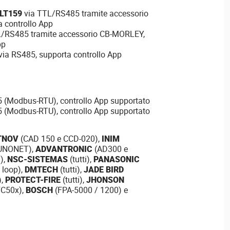
LT159
via TTL/RS485 tramite accessorio
 controllo App
/RS485 tramite accessorio CB-MORLEY,
pp
via RS485, supporta controllo App
 (Modbus-RTU), controllo App supportato
 (Modbus-RTU), controllo App supportato
TNOV
(CAD 150 e CCD-020),
INIM
UNONET),
ADVANTRONIC
(AD300 e
i),
NSC-SISTEMAS
(tutti),
PANASONIC
 loop),
DMTECH
(tutti),
JADE BIRD
),
PROTECT-FIRE
(tutti),
JHONSON
FC50x),
BOSCH
(FPA-5000 / 1200) e