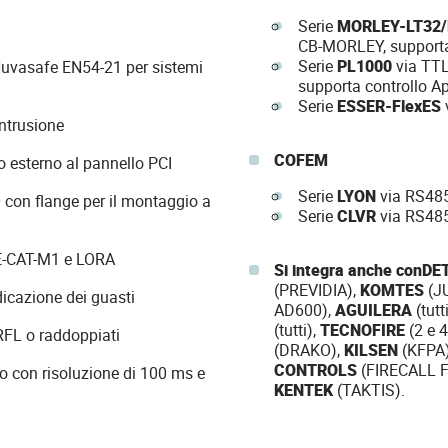
Serie
MORLEY-LT32/
CB-MORLEY, supporta
Serie
PL1000
via TTL
Nuvasafe EN54-21 per sistemi
supporta controllo A
Serie
ESSER-FlexES
ntrusione
COFEM
o esterno al pannello PCI
Serie
LYON
via RS485
 con flange per il montaggio a
Serie
CLVR
via RS485
E-CAT-M1 e LORA
Si integra anche con
DE
(PREVIDIA),
KOMTES
(J
ndicazione dei guasti
AD600),
AGUILERA
(tutt
(tutti),
TECNOFIRE
(2 e 4
RFL o raddoppiati
(DRAKO),
KILSEN
(KFPA
CONTROLS
(FIRECALL 
so con risoluzione di 100 ms e
KENTEK
(TAKTIS).