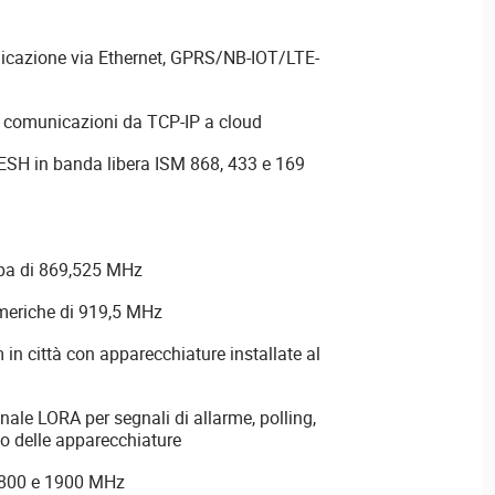
nicazione via Ethernet, GPRS/NB-IOT/LTE-
r comunicazioni da TCP-IP a cloud
H in banda libera ISM 868, 433 e 169
pa di 869,525 MHz
meriche di 919,5 MHz
in città con apparecchiature installate al
ale LORA per segnali di allarme, polling,
lo delle apparecchiature
1800 e 1900 MHz