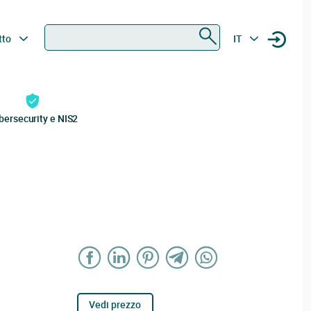
Ricerca
tto
IT
bersecurity e NIS2
Vedi prezzo