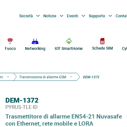
Società
Notizie
Eventi
Supporto
Conta
Schede SIM
Fuoco
Networking
IOT SmartHome
Cy
mi
Transmissione di allarme GSM
DEM-1372
DEM-1372
PYRUS-TLE-ID
Trasmettitore di allarme EN54-21 Nuvasafe
con Ethernet, rete mobile e LORA