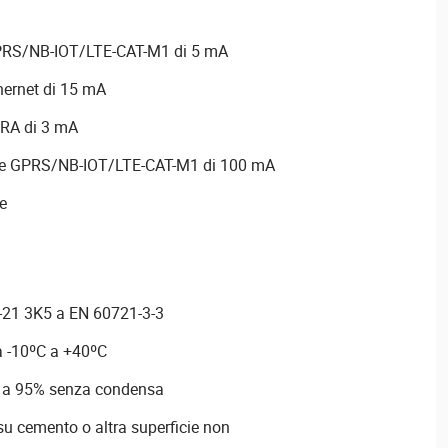
RS/NB-IOT/LTE-CAT-M1 di 5 mA
ernet di 15 mA
RA di 3 mA
ne GPRS/NB-IOT/LTE-CAT-M1 di 100 mA
le
-21 3K5 a EN 60721-3-3
a -10ºC a +40ºC
% a 95% senza condensa
su cemento o altra superficie non